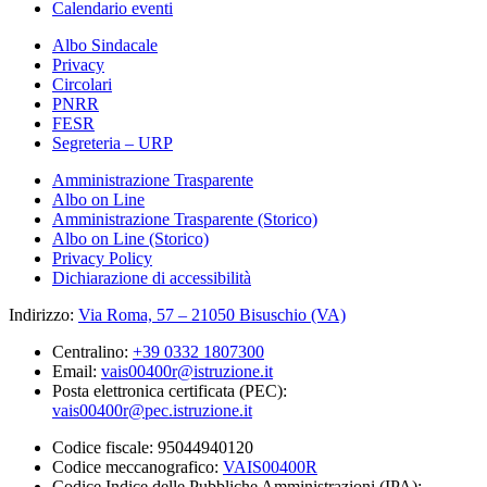
Calendario eventi
Albo Sindacale
Privacy
Circolari
PNRR
FESR
Segreteria – URP
Amministrazione Trasparente
Albo on Line
Amministrazione Trasparente (Storico)
Albo on Line (Storico)
Privacy Policy
Dichiarazione di accessibilità
Indirizzo:
Via Roma, 57 – 21050 Bisuschio (VA)
Centralino:
+39 0332 1807300
Email:
vais00400r@istruzione.it
Posta elettronica certificata (PEC):
vais00400r@pec.istruzione.it
Codice fiscale: 95044940120
Codice meccanografico:
VAIS00400R
Codice Indice delle Pubbliche Amministrazioni (IPA):