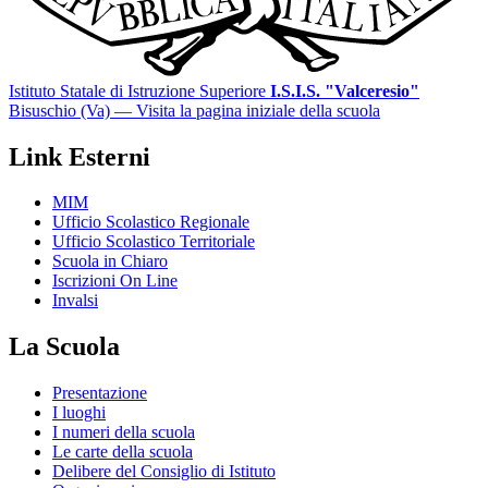
Istituto Statale di Istruzione Superiore
I.S.I.S. "Valceresio"
Bisuschio (Va)
— Visita la pagina iniziale della scuola
Link Esterni
MIM
Ufficio Scolastico Regionale
Ufficio Scolastico Territoriale
Scuola in Chiaro
Iscrizioni On Line
Invalsi
La Scuola
Presentazione
I luoghi
I numeri della scuola
Le carte della scuola
Delibere del Consiglio di Istituto