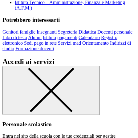
Istituto Tecnico – Amministrazione, Finanza e Marketing
(A.F.M.)
Potrebbero interessarti
Genitori
famiglie
Insegnanti
Segreteria
Didattica
Docenti
personale
Libri di testo
Alunni
Istituto
pagamenti
Calendario
Registro
elettronico
Sedi
pago in rete
Servizi
mad
Orientamento
Indirizzi di
studio
Formazione docenti
Accedi ai servizi
Personale scolastico
Entra nel sito della scuola con le tue credenziali per gestire