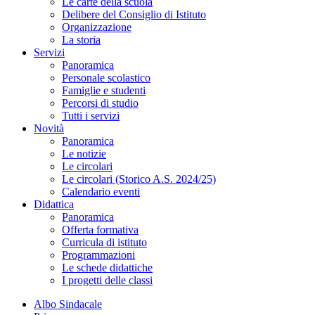
Le carte della scuola
Delibere del Consiglio di Istituto
Organizzazione
La storia
Servizi
Panoramica
Personale scolastico
Famiglie e studenti
Percorsi di studio
Tutti i servizi
Novità
Panoramica
Le notizie
Le circolari
Le circolari (Storico A.S. 2024/25)
Calendario eventi
Didattica
Panoramica
Offerta formativa
Curricula di istituto
Programmazioni
Le schede didattiche
I progetti delle classi
Albo Sindacale