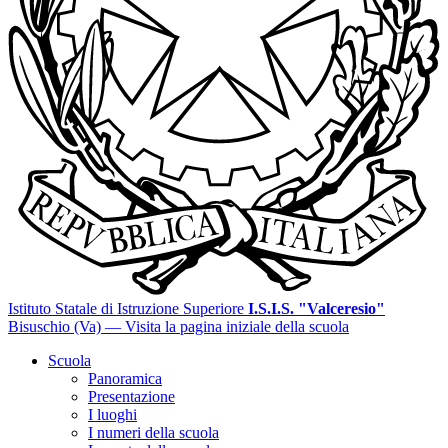
Istituto Statale di Istruzione Superiore
I.S.I.S. "Valceresio"
Bisuschio (Va)
— Visita la pagina iniziale della scuola
Scuola
Panoramica
Presentazione
I luoghi
I numeri della scuola