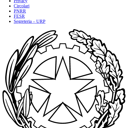
Privacy
Circolari
PNRR
FESR
Segreteria – URP