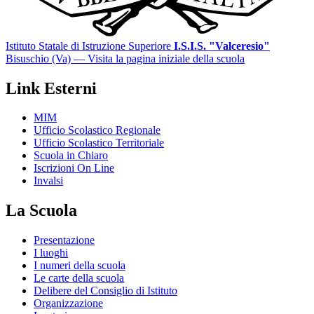
Istituto Statale di Istruzione Superiore
I.S.I.S. "Valceresio"
Bisuschio (Va)
— Visita la pagina iniziale della scuola
Link Esterni
MIM
Ufficio Scolastico Regionale
Ufficio Scolastico Territoriale
Scuola in Chiaro
Iscrizioni On Line
Invalsi
La Scuola
Presentazione
I luoghi
I numeri della scuola
Le carte della scuola
Delibere del Consiglio di Istituto
Organizzazione