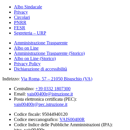
Albo Sindacale
Privacy
Circolari
PNRR
FESR
Segreteria – URP
Amministrazione Trasparente
Albo on Line
Amministrazione Trasparente (Storico)
Albo on Line (Storico)
Privacy Policy
Dichiarazione di accessibilità
Indirizzo:
Via Roma, 57 – 21050 Bisuschio (VA)
Centralino:
+39 0332 1807300
Email:
vais00400r@istruzione.it
Posta elettronica certificata (PEC):
vais00400r@pec.istruzione.it
Codice fiscale: 95044940120
Codice meccanografico:
VAIS00400R
Codice Indice delle Pubbliche Amministrazioni (IPA):
istsc_vais00400r