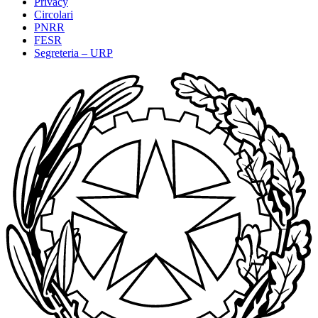
Privacy
Circolari
PNRR
FESR
Segreteria – URP