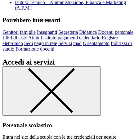
Istituto Tecnico – Amministrazione, Finanza e Marketing
(A.F.M.)
Potrebbero interessarti
Genitori
famiglie
Insegnanti
Segreteria
Didattica
Docenti
personale
Libri di testo
Alunni
Istituto
pagamenti
Calendario
Registro
elettronico
Sedi
pago in rete
Servizi
mad
Orientamento
Indirizzi di
studio
Formazione docenti
Accedi ai servizi
Personale scolastico
Entra nel sito della scuola con le tue credenziali per gestire