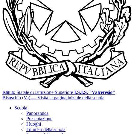
Istituto Statale di Istruzione Superiore
I.S.I.S. "Valceresio"
Bisuschio (Va)
— Visita la pagina iniziale della scuola
Scuola
Panoramica
Presentazione
I luoghi
I numeri della scuola