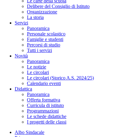
Le carte della scuola
Delibere del Consiglio di Istituto
Organizzazione
La storia
Servizi
Panoramica
Personale scolastico
Famiglie e studenti
Percorsi di studio
Tutti i servizi
Novità
Panoramica
Le notizie
Le circolari
Le circolari (Storico A.S. 2024/25)
Calendario eventi
Didattica
Panoramica
Offerta formativa
Curricula di istituto
Programmazioni
Le schede didattiche
I progetti delle classi
Albo Sindacale