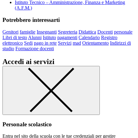
Istituto Tecnico – Amministrazione, Finanza e Marketing
(A.F.M.)
Potrebbero interessarti
Genitori
famiglie
Insegnanti
Segreteria
Didattica
Docenti
personale
Libri di testo
Alunni
Istituto
pagamenti
Calendario
Registro
elettronico
Sedi
pago in rete
Servizi
mad
Orientamento
Indirizzi di
studio
Formazione docenti
Accedi ai servizi
Personale scolastico
Entra nel sito della scuola con le tue credenziali per gestire