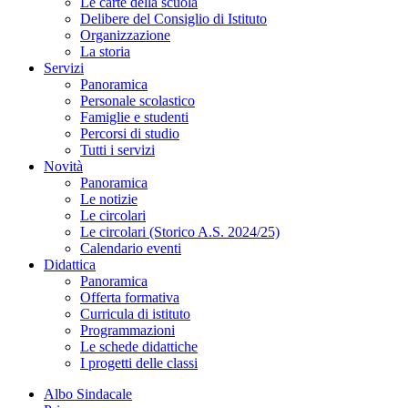
Le carte della scuola
Delibere del Consiglio di Istituto
Organizzazione
La storia
Servizi
Panoramica
Personale scolastico
Famiglie e studenti
Percorsi di studio
Tutti i servizi
Novità
Panoramica
Le notizie
Le circolari
Le circolari (Storico A.S. 2024/25)
Calendario eventi
Didattica
Panoramica
Offerta formativa
Curricula di istituto
Programmazioni
Le schede didattiche
I progetti delle classi
Albo Sindacale