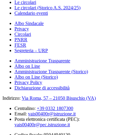
Le circolari
Le circolari (Storico A.S. 2024/25)
Calendario eventi
Albo Sindacale
Privacy
Circolari
PNRR
FESR
Segreteria – URP
Amministrazione Trasparente
Albo on Line
Amministrazione Trasparente (Storico)
Albo on Line (Storico)
Privacy Policy
Dichiarazione di accessibilità
Indirizzo:
Via Roma, 57 – 21050 Bisuschio (VA)
Centralino:
+39 0332 1807300
Email:
vais00400r@istruzione.it
Posta elettronica certificata (PEC):
vais00400r@pec.istruzione.it
Codice fiscale: 95044940120