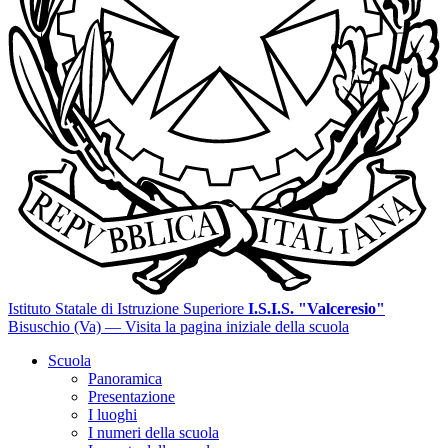
Istituto Statale di Istruzione Superiore
I.S.I.S. "Valceresio"
Bisuschio (Va)
— Visita la pagina iniziale della scuola
Scuola
Panoramica
Presentazione
I luoghi
I numeri della scuola