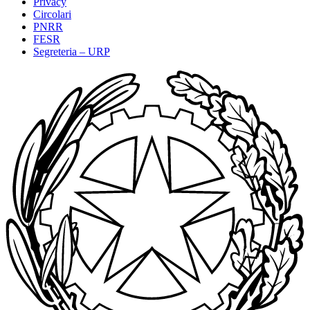
Privacy
Circolari
PNRR
FESR
Segreteria – URP