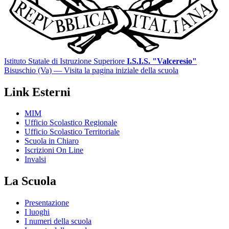
Istituto Statale di Istruzione Superiore
I.S.I.S. "Valceresio"
Bisuschio (Va)
— Visita la pagina iniziale della scuola
Link Esterni
MIM
Ufficio Scolastico Regionale
Ufficio Scolastico Territoriale
Scuola in Chiaro
Iscrizioni On Line
Invalsi
La Scuola
Presentazione
I luoghi
I numeri della scuola