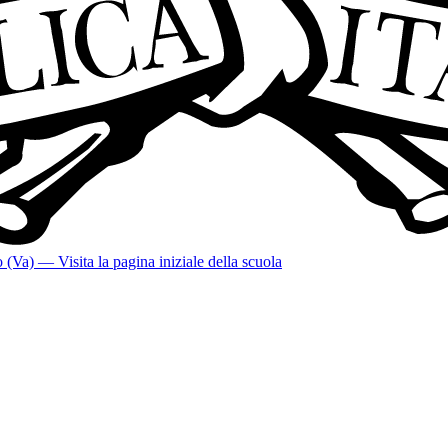
o (Va)
— Visita la pagina iniziale della scuola