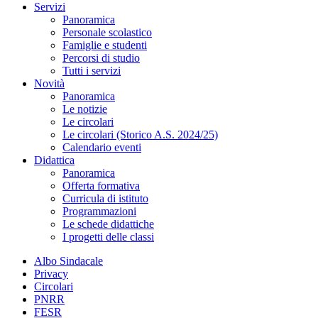
Servizi
Panoramica
Personale scolastico
Famiglie e studenti
Percorsi di studio
Tutti i servizi
Novità
Panoramica
Le notizie
Le circolari
Le circolari (Storico A.S. 2024/25)
Calendario eventi
Didattica
Panoramica
Offerta formativa
Curricula di istituto
Programmazioni
Le schede didattiche
I progetti delle classi
Albo Sindacale
Privacy
Circolari
PNRR
FESR