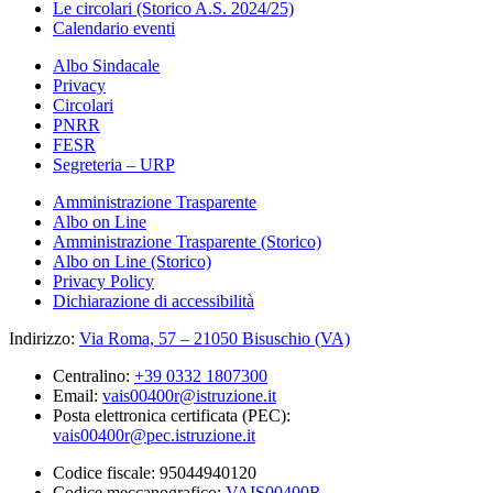
Le circolari (Storico A.S. 2024/25)
Calendario eventi
Albo Sindacale
Privacy
Circolari
PNRR
FESR
Segreteria – URP
Amministrazione Trasparente
Albo on Line
Amministrazione Trasparente (Storico)
Albo on Line (Storico)
Privacy Policy
Dichiarazione di accessibilità
Indirizzo:
Via Roma, 57 – 21050 Bisuschio (VA)
Centralino:
+39 0332 1807300
Email:
vais00400r@istruzione.it
Posta elettronica certificata (PEC):
vais00400r@pec.istruzione.it
Codice fiscale: 95044940120
Codice meccanografico:
VAIS00400R