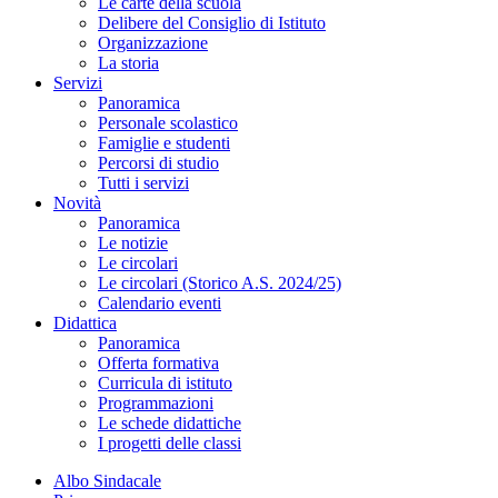
Le carte della scuola
Delibere del Consiglio di Istituto
Organizzazione
La storia
Servizi
Panoramica
Personale scolastico
Famiglie e studenti
Percorsi di studio
Tutti i servizi
Novità
Panoramica
Le notizie
Le circolari
Le circolari (Storico A.S. 2024/25)
Calendario eventi
Didattica
Panoramica
Offerta formativa
Curricula di istituto
Programmazioni
Le schede didattiche
I progetti delle classi
Albo Sindacale