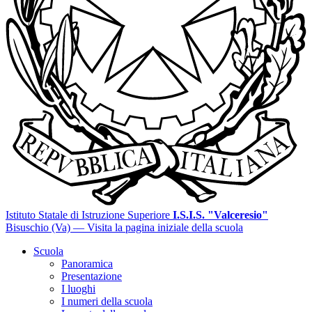
Istituto Statale di Istruzione Superiore
I.S.I.S. "Valceresio"
Bisuschio (Va)
— Visita la pagina iniziale della scuola
Scuola
Panoramica
Presentazione
I luoghi
I numeri della scuola