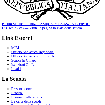
Istituto Statale di Istruzione Superiore
I.S.I.S. "Valceresio"
Bisuschio (Va)
— Visita la pagina iniziale della scuola
Link Esterni
MIM
Ufficio Scolastico Regionale
Ufficio Scolastico Territoriale
Scuola in Chiaro
Iscrizioni On Line
Invalsi
La Scuola
Presentazione
I luoghi
I numeri della scuola
Le carte della scuola