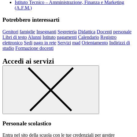
Istituto Tecnico – Amministrazione, Finanza e Marketing
(A.F.M.)
Potrebbero interessarti
Genitori
famiglie
Insegnanti
Segreteria
Didattica
Docenti
personale
Libri di testo
Alunni
Istituto
pagamenti
Calendario
Registro
elettronico
Sedi
pago in rete
Servizi
mad
Orientamento
Indirizzi di
studio
Formazione docenti
Accedi ai servizi
Personale scolastico
Entra nel sito della scuola con le tue credenziali per gestire