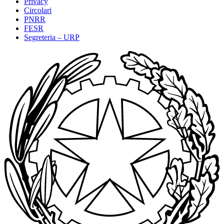
Privacy
Circolari
PNRR
FESR
Segreteria – URP