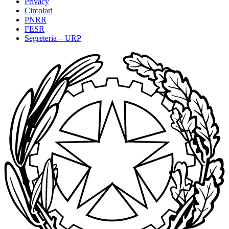
Privacy
Circolari
PNRR
FESR
Segreteria – URP