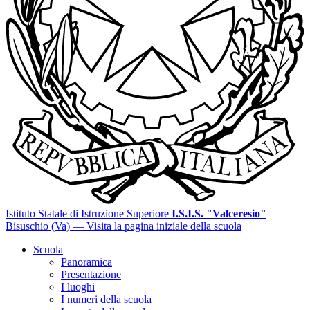
Istituto Statale di Istruzione Superiore
I.S.I.S. "Valceresio"
Bisuschio (Va)
— Visita la pagina iniziale della scuola
Scuola
Panoramica
Presentazione
I luoghi
I numeri della scuola