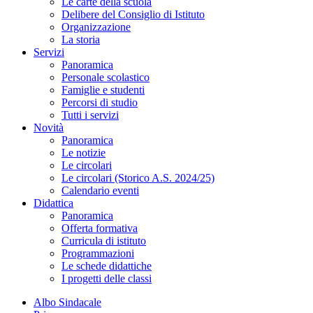
Le carte della scuola
Delibere del Consiglio di Istituto
Organizzazione
La storia
Servizi
Panoramica
Personale scolastico
Famiglie e studenti
Percorsi di studio
Tutti i servizi
Novità
Panoramica
Le notizie
Le circolari
Le circolari (Storico A.S. 2024/25)
Calendario eventi
Didattica
Panoramica
Offerta formativa
Curricula di istituto
Programmazioni
Le schede didattiche
I progetti delle classi
Albo Sindacale