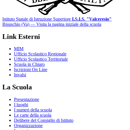
Istituto Statale di Istruzione Superiore
I.S.I.S. "Valceresio"
Bisuschio (Va)
— Visita la pagina iniziale della scuola
Link Esterni
MIM
Ufficio Scolastico Regionale
Ufficio Scolastico Territoriale
Scuola in Chiaro
Iscrizioni On Line
Invalsi
La Scuola
Presentazione
I luoghi
I numeri della scuola
Le carte della scuola
Delibere del Consiglio di Istituto
Organizzazione