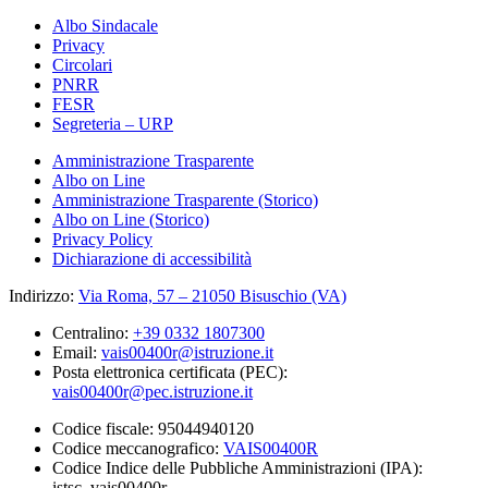
Albo Sindacale
Privacy
Circolari
PNRR
FESR
Segreteria – URP
Amministrazione Trasparente
Albo on Line
Amministrazione Trasparente (Storico)
Albo on Line (Storico)
Privacy Policy
Dichiarazione di accessibilità
Indirizzo:
Via Roma, 57 – 21050 Bisuschio (VA)
Centralino:
+39 0332 1807300
Email:
vais00400r@istruzione.it
Posta elettronica certificata (PEC):
vais00400r@pec.istruzione.it
Codice fiscale: 95044940120
Codice meccanografico:
VAIS00400R
Codice Indice delle Pubbliche Amministrazioni (IPA):
istsc_vais00400r