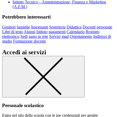
Istituto Tecnico – Amministrazione, Finanza e Marketing
(A.F.M.)
Potrebbero interessarti
Genitori
famiglie
Insegnanti
Segreteria
Didattica
Docenti
personale
Libri di testo
Alunni
Istituto
pagamenti
Calendario
Registro
elettronico
Sedi
pago in rete
Servizi
mad
Orientamento
Indirizzi di
studio
Formazione docenti
Accedi ai servizi
Personale scolastico
Entra nel sito della scuola con le tue credenziali per gestire