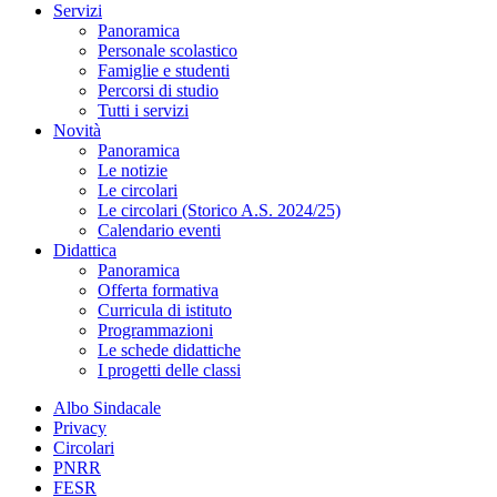
Servizi
Panoramica
Personale scolastico
Famiglie e studenti
Percorsi di studio
Tutti i servizi
Novità
Panoramica
Le notizie
Le circolari
Le circolari (Storico A.S. 2024/25)
Calendario eventi
Didattica
Panoramica
Offerta formativa
Curricula di istituto
Programmazioni
Le schede didattiche
I progetti delle classi
Albo Sindacale
Privacy
Circolari
PNRR
FESR