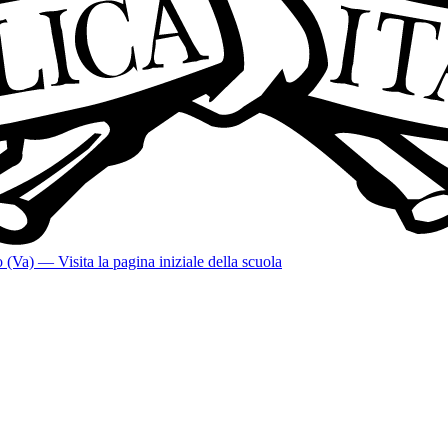
o (Va)
— Visita la pagina iniziale della scuola