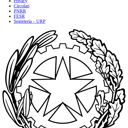
Privacy
Circolari
PNRR
FESR
Segreteria – URP