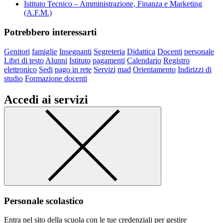
Istituto Tecnico – Amministrazione, Finanza e Marketing
(A.F.M.)
Potrebbero interessarti
Genitori
famiglie
Insegnanti
Segreteria
Didattica
Docenti
personale
Libri di testo
Alunni
Istituto
pagamenti
Calendario
Registro
elettronico
Sedi
pago in rete
Servizi
mad
Orientamento
Indirizzi di
studio
Formazione docenti
Accedi ai servizi
Personale scolastico
Entra nel sito della scuola con le tue credenziali per gestire