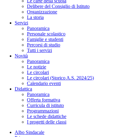
Le carte della scuola
Delibere del Consiglio di Istituto
Organizzazione
La storia
Servizi
Panoramica
Personale scolastico
Famiglie e studenti
Percorsi di studio
Tutti i servizi
Novità
Panoramica
Le notizie
Le circolari
Le circolari (Storico A.S. 2024/25)
Calendario eventi
Didattica
Panoramica
Offerta formativa
Curricula di istituto
Programmazioni
Le schede didattiche
I progetti delle classi
Albo Sindacale