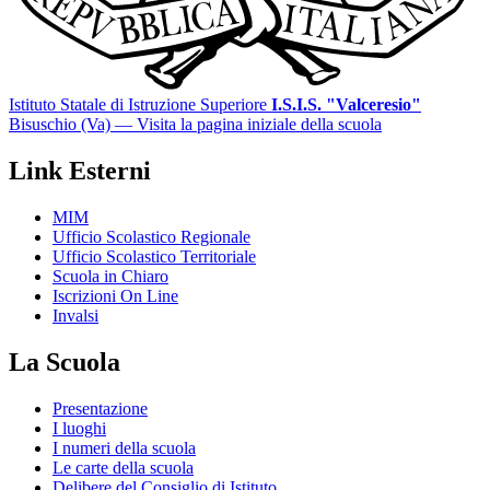
Istituto Statale di Istruzione Superiore
I.S.I.S. "Valceresio"
Bisuschio (Va)
— Visita la pagina iniziale della scuola
Link Esterni
MIM
Ufficio Scolastico Regionale
Ufficio Scolastico Territoriale
Scuola in Chiaro
Iscrizioni On Line
Invalsi
La Scuola
Presentazione
I luoghi
I numeri della scuola
Le carte della scuola
Delibere del Consiglio di Istituto