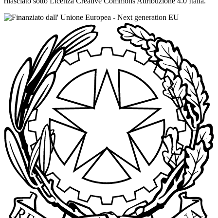
rilasciato sotto Licenza Creative Commons Attribuzione 4.0 Italia.