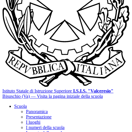
Istituto Statale di Istruzione Superiore
I.S.I.S. "Valceresio"
Bisuschio (Va)
— Visita la pagina iniziale della scuola
Scuola
Panoramica
Presentazione
I luoghi
I numeri della scuola