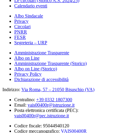
Le circolari (Storico A.S. 2024/25)
Calendario eventi
Albo Sindacale
Privacy
Circolari
PNRR
FESR
Segreteria – URP
Amministrazione Trasparente
Albo on Line
Amministrazione Trasparente (Storico)
Albo on Line (Storico)
Privacy Policy
Dichiarazione di accessibilità
Indirizzo:
Via Roma, 57 – 21050 Bisuschio (VA)
Centralino:
+39 0332 1807300
Email:
vais00400r@istruzione.it
Posta elettronica certificata (PEC):
vais00400r@pec.istruzione.it
Codice fiscale: 95044940120
Codice meccanografico:
VAIS00400R