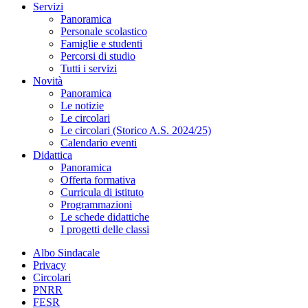
Servizi
Panoramica
Personale scolastico
Famiglie e studenti
Percorsi di studio
Tutti i servizi
Novità
Panoramica
Le notizie
Le circolari
Le circolari (Storico A.S. 2024/25)
Calendario eventi
Didattica
Panoramica
Offerta formativa
Curricula di istituto
Programmazioni
Le schede didattiche
I progetti delle classi
Albo Sindacale
Privacy
Circolari
PNRR
FESR