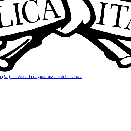
o (Va)
— Visita la pagina iniziale della scuola