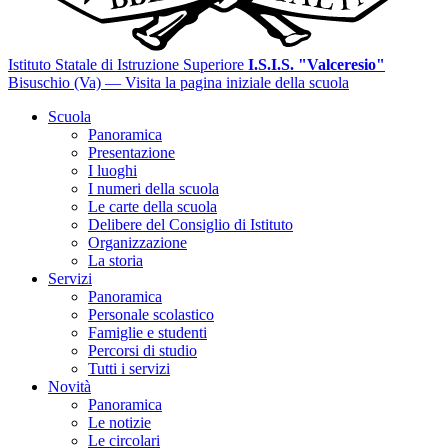
Istituto Statale di Istruzione Superiore
I.S.I.S. "Valceresio"
Bisuschio (Va)
— Visita la pagina iniziale della scuola
Scuola
Panoramica
Presentazione
I luoghi
I numeri della scuola
Le carte della scuola
Delibere del Consiglio di Istituto
Organizzazione
La storia
Servizi
Panoramica
Personale scolastico
Famiglie e studenti
Percorsi di studio
Tutti i servizi
Novità
Panoramica
Le notizie
Le circolari