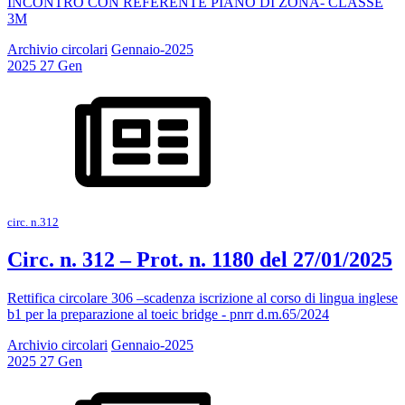
INCONTRO CON REFERENTE PIANO DI ZONA- CLASSE
3M
Archivio circolari
Gennaio-2025
2025
27
Gen
circ. n.312
Circ. n. 312 – Prot. n. 1180 del 27/01/2025
Rettifica circolare 306 –scadenza iscrizione al corso di lingua inglese
b1 per la preparazione al toeic bridge - pnrr d.m.65/2024
Archivio circolari
Gennaio-2025
2025
27
Gen