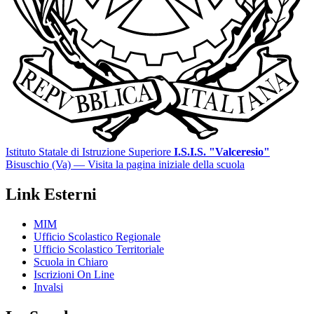
Istituto Statale di Istruzione Superiore
I.S.I.S. "Valceresio"
Bisuschio (Va)
— Visita la pagina iniziale della scuola
Link Esterni
MIM
Ufficio Scolastico Regionale
Ufficio Scolastico Territoriale
Scuola in Chiaro
Iscrizioni On Line
Invalsi