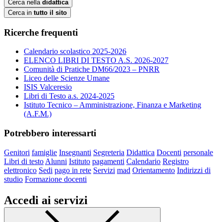
Cerca nella
didattica
Cerca in
tutto il sito
Ricerche frequenti
Calendario scolastico 2025-2026
ELENCO LIBRI DI TESTO A.S. 2026-2027
Comunità di Pratiche DM66/2023 – PNRR
Liceo delle Scienze Umane
ISIS Valceresio
Libri di Testo a.s. 2024-2025
Istituto Tecnico – Amministrazione, Finanza e Marketing
(A.F.M.)
Potrebbero interessarti
Genitori
famiglie
Insegnanti
Segreteria
Didattica
Docenti
personale
Libri di testo
Alunni
Istituto
pagamenti
Calendario
Registro
elettronico
Sedi
pago in rete
Servizi
mad
Orientamento
Indirizzi di
studio
Formazione docenti
Accedi ai servizi