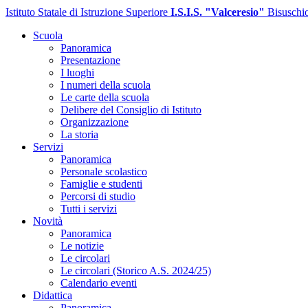
Istituto Statale di Istruzione Superiore
I.S.I.S. "Valceresio"
Bisuschi
Scuola
Panoramica
Presentazione
I luoghi
I numeri della scuola
Le carte della scuola
Delibere del Consiglio di Istituto
Organizzazione
La storia
Servizi
Panoramica
Personale scolastico
Famiglie e studenti
Percorsi di studio
Tutti i servizi
Novità
Panoramica
Le notizie
Le circolari
Le circolari (Storico A.S. 2024/25)
Calendario eventi
Didattica
Panoramica